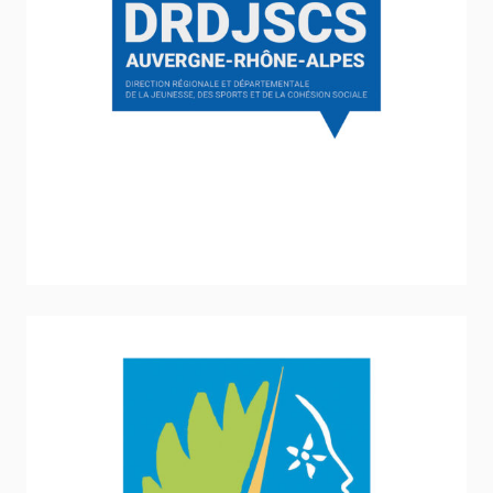
DRDJSCS Auvergne Rhône-Alpes
Sport - Loisirs - Jeunesse