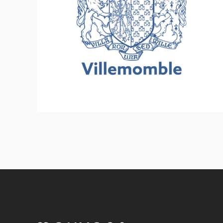
Ville de Villemomble
Inclusion - Solidarité - Social