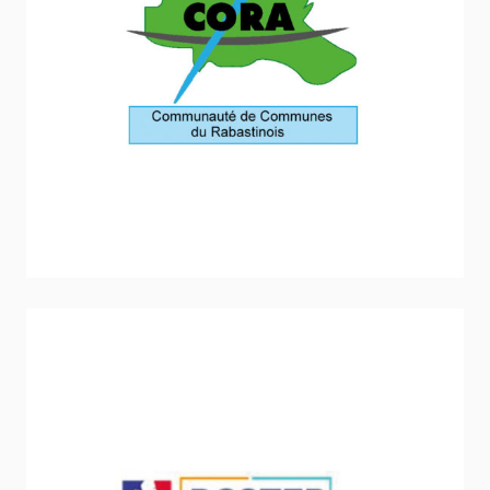
Communauté de communes du Rabastinois
Sport - Loisirs - Jeunesse