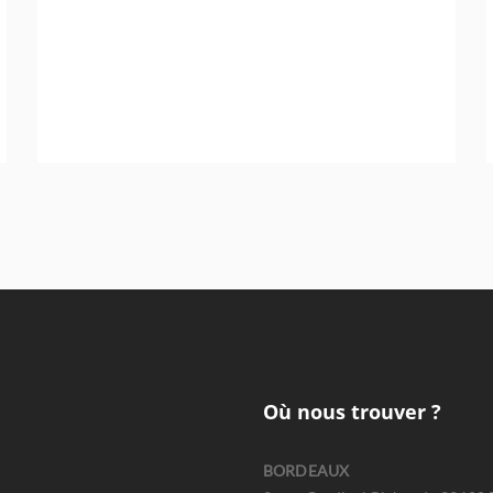
Sport - Loisirs - Jeunesse
Où nous trouver ?
BORDEAUX