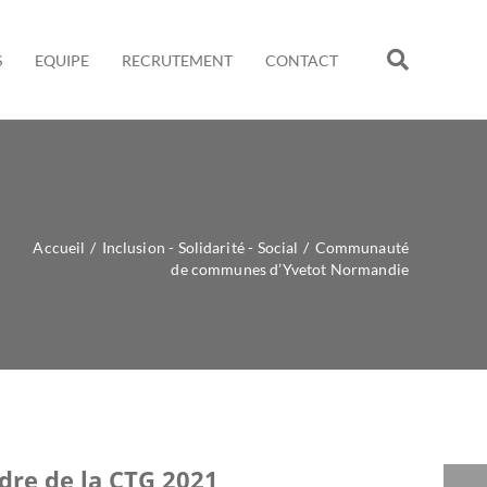
S
EQUIPE
RECRUTEMENT
CONTACT
Accueil
/
Inclusion - Solidarité - Social
/
Communauté
de communes d’Yvetot Normandie
adre de la CTG 2021