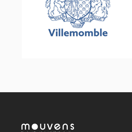
Ville de Villemomble
Inclusion - Solidarité - Social