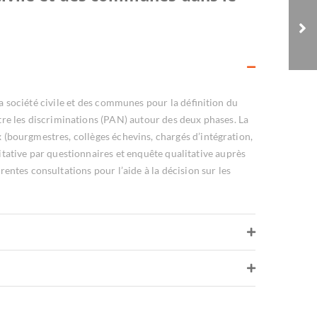
CREPS PACA/DJEPVA
a société civile et des communes pour la définition du
ntre les discriminations (PAN) autour des deux phases. La
x (bourgmestres, collèges échevins, chargés d’intégration,
ative par questionnaires et enquête qualitative auprès
rentes consultations pour l’aide à la décision sur les