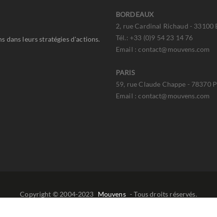
BORDEAUX
2, rue Cardinal Richaud - 33100
Tél.: +33 (0)9 54 23 14 76
 dans leurs stratégies d'actions.
Email : contact@mouvens.com
PARIS
59, rue Claude Chappe - 78370 Pl
Email : contact@mouvens.com
Copyright © 2004-2023
Mouvens
- Tous droits réservés.