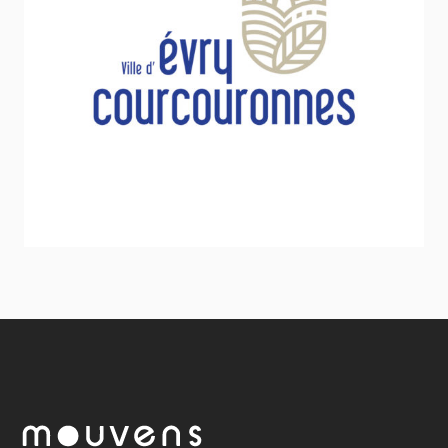
Ville d’Evry-Courcouronnes
Sport - Loisirs - Jeunesse