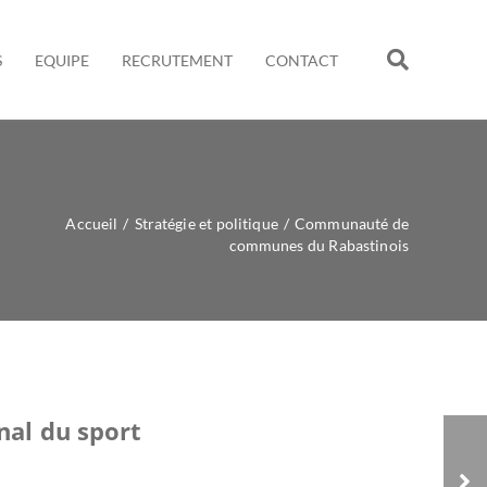
S
EQUIPE
RECRUTEMENT
CONTACT
Accueil
/
Stratégie et politique
/
Communauté de
communes du Rabastinois
al du sport
Communauté
d’Agglomération